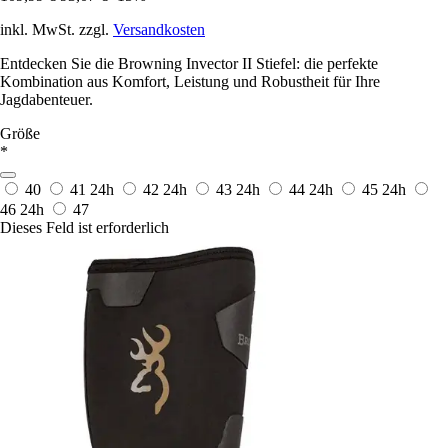
inkl. MwSt. zzgl.
Versandkosten
Entdecken Sie die Browning Invector II Stiefel: die perfekte
Kombination aus Komfort, Leistung und Robustheit für Ihre
Jagdabenteuer.
Größe
*
40
41
24h
42
24h
43
24h
44
24h
45
24h
46
24h
47
Dieses Feld ist erforderlich