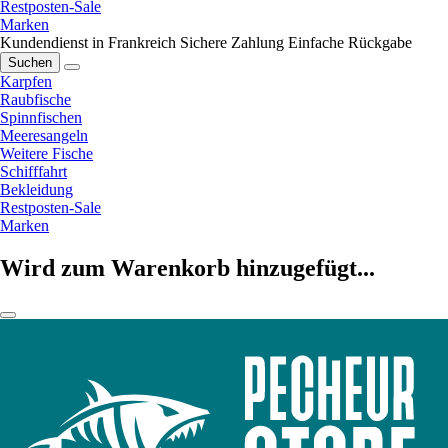
Restposten-Sale
Marken
Kundendienst in Frankreich
Sichere Zahlung
Einfache Rückgabe
Suchen
Karpfen
Raubfische
Spinnfischen
Meeresangeln
Weitere Fische
Schifffahrt
Bekleidung
Restposten-Sale
Marken
Wird zum Warenkorb hinzugefügt...