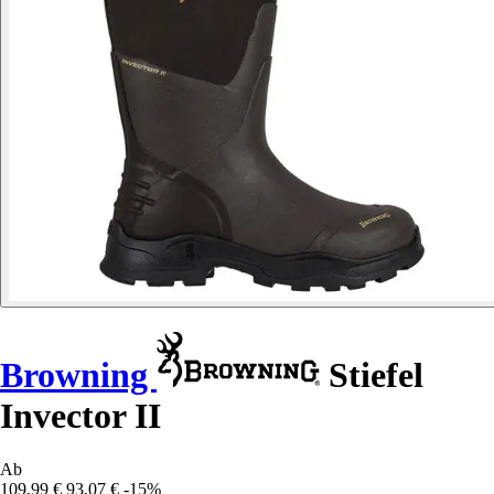
Browning
Stiefel
Invector II
Ab
109,99 €
93,07 €
-15%