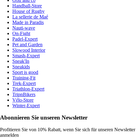
Golf and co
Handball-Store
House of Rugby
La sellerie de Maé
Made in Paradis
Nauti-wave
On-Fight
Padel-Expert
Pet and Garden
Slowood Interior
Smash-Expert
Sneak'In
Sneakids
Sport is good
Training-Fit
Trek-Expert
Triathlon-Expert
TripnBikers
Vélo-Store
Winter-Expert
Abonnieren Sie unseren Newsletter
Profitieren Sie von 10% Rabatt, wenn Sie sich für unseren Newsletter
anmelden