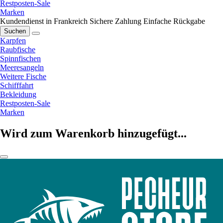
Restposten-Sale
Marken
Kundendienst in Frankreich
Sichere Zahlung
Einfache Rückgabe
Suchen
Karpfen
Raubfische
Spinnfischen
Meeresangeln
Weitere Fische
Schifffahrt
Bekleidung
Restposten-Sale
Marken
Wird zum Warenkorb hinzugefügt...