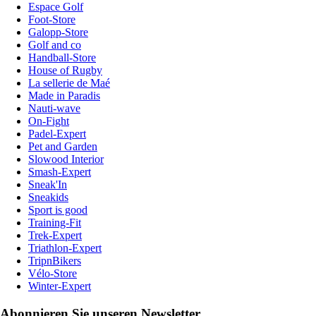
Espace Golf
Foot-Store
Galopp-Store
Golf and co
Handball-Store
House of Rugby
La sellerie de Maé
Made in Paradis
Nauti-wave
On-Fight
Padel-Expert
Pet and Garden
Slowood Interior
Smash-Expert
Sneak'In
Sneakids
Sport is good
Training-Fit
Trek-Expert
Triathlon-Expert
TripnBikers
Vélo-Store
Winter-Expert
Abonnieren Sie unseren Newsletter