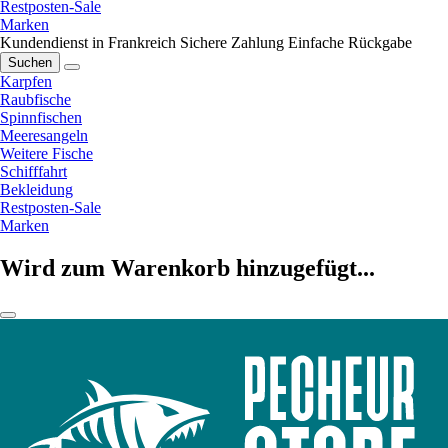
Restposten-Sale
Marken
Kundendienst in Frankreich
Sichere Zahlung
Einfache Rückgabe
Suchen
Karpfen
Raubfische
Spinnfischen
Meeresangeln
Weitere Fische
Schifffahrt
Bekleidung
Restposten-Sale
Marken
Wird zum Warenkorb hinzugefügt...