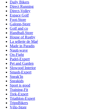
Daily Bikers
Direct Running
Direct-Volley
Espace Golf
Foot-Store
Galopp-Store
Golf and co
Handball-Store
House of Rugby
La sellerie de Maé
Made in Paradis
Nauti-wave
On-Fight
Padel-Expert
Pet and Garden
Slowood Interior
Smash-Expert
Sneak'In
Sneakids
Sport is good
Training-Fit
Trek-Expert
Triathlon-Expert
TripnBikers
Vélo-Store