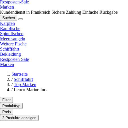
Restposten-Sale
Marken
Kundendienst in Frankreich
Sichere Zahlung
Einfache Rückgabe
Suchen
Karpfen
Raubfische
Spinnfischen
Meeresangeln
Weitere Fische
Schifffahrt
Bekleidung
Restposten-Sale
Marken
Startseite
/
Schifffahrt
/
Top-Marken
/
Lenco Marine Inc.
Filter
Produkttyp
Preis
2 Produkte anzeigen