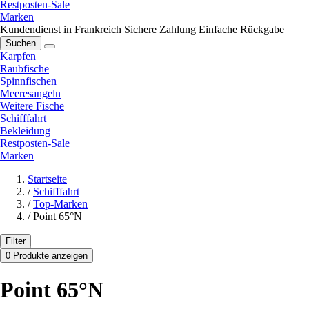
Restposten-Sale
Marken
Kundendienst in Frankreich
Sichere Zahlung
Einfache Rückgabe
Suchen
Karpfen
Raubfische
Spinnfischen
Meeresangeln
Weitere Fische
Schifffahrt
Bekleidung
Restposten-Sale
Marken
Startseite
/
Schifffahrt
/
Top-Marken
/
Point 65°N
Filter
0 Produkte anzeigen
Point 65°N