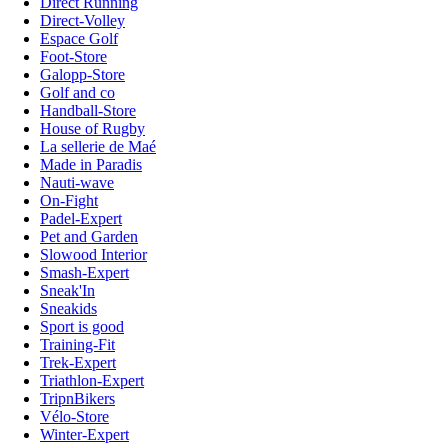
Direct Running
Direct-Volley
Espace Golf
Foot-Store
Galopp-Store
Golf and co
Handball-Store
House of Rugby
La sellerie de Maé
Made in Paradis
Nauti-wave
On-Fight
Padel-Expert
Pet and Garden
Slowood Interior
Smash-Expert
Sneak'In
Sneakids
Sport is good
Training-Fit
Trek-Expert
Triathlon-Expert
TripnBikers
Vélo-Store
Winter-Expert