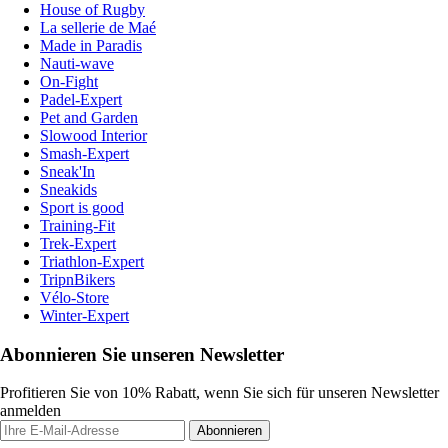
House of Rugby
La sellerie de Maé
Made in Paradis
Nauti-wave
On-Fight
Padel-Expert
Pet and Garden
Slowood Interior
Smash-Expert
Sneak'In
Sneakids
Sport is good
Training-Fit
Trek-Expert
Triathlon-Expert
TripnBikers
Vélo-Store
Winter-Expert
Abonnieren Sie unseren Newsletter
Profitieren Sie von 10% Rabatt, wenn Sie sich für unseren Newsletter
anmelden
Abonnieren