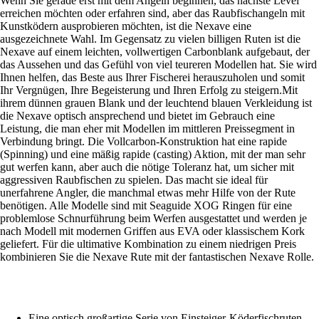
Wenn Sie gerade erst mit dem Angeln beginnen, das nächste Level
erreichen möchten oder erfahren sind, aber das Raubfischangeln mit
Kunstködern ausprobieren möchten, ist die Nexave eine
ausgezeichnete Wahl. Im Gegensatz zu vielen billigen Ruten ist die
Nexave auf einem leichten, vollwertigen Carbonblank aufgebaut, der
das Aussehen und das Gefühl von viel teureren Modellen hat. Sie wird
Ihnen helfen, das Beste aus Ihrer Fischerei herauszuholen und somit
Ihr Vergnügen, Ihre Begeisterung und Ihren Erfolg zu steigern.Mit
ihrem dünnen grauen Blank und der leuchtend blauen Verkleidung ist
die Nexave optisch ansprechend und bietet im Gebrauch eine
Leistung, die man eher mit Modellen im mittleren Preissegment in
Verbindung bringt. Die Vollcarbon-Konstruktion hat eine rapide
(Spinning) und eine mäßig rapide (casting) Aktion, mit der man sehr
gut werfen kann, aber auch die nötige Toleranz hat, um sicher mit
aggressiven Raubfischen zu spielen. Das macht sie ideal für
unerfahrene Angler, die manchmal etwas mehr Hilfe von der Rute
benötigen. Alle Modelle sind mit Seaguide XOG Ringen für eine
problemlose Schnurführung beim Werfen ausgestattet und werden je
nach Modell mit modernen Griffen aus EVA oder klassischem Kork
geliefert. Für die ultimative Kombination zu einem niedrigen Preis
kombinieren Sie die Nexave Rute mit der fantastischen Nexave Rolle.
Eine optisch großartige Serie von Einsteiger-Köderfischruten.