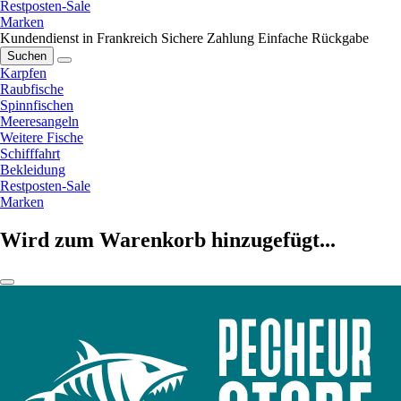
Restposten-Sale
Marken
Kundendienst in Frankreich
Sichere Zahlung
Einfache Rückgabe
Suchen
Karpfen
Raubfische
Spinnfischen
Meeresangeln
Weitere Fische
Schifffahrt
Bekleidung
Restposten-Sale
Marken
Wird zum Warenkorb hinzugefügt...