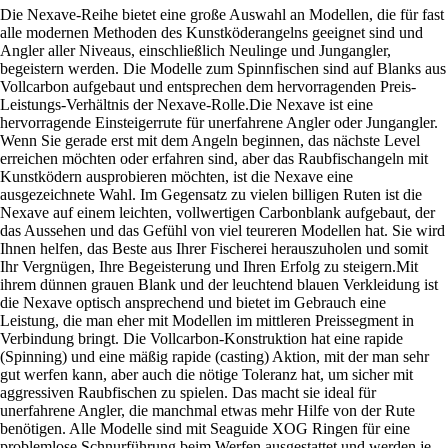
Die Nexave-Reihe bietet eine große Auswahl an Modellen, die für fast
alle modernen Methoden des Kunstköderangelns geeignet sind und
Angler aller Niveaus, einschließlich Neulinge und Jungangler,
begeistern werden. Die Modelle zum Spinnfischen sind auf Blanks aus
Vollcarbon aufgebaut und entsprechen dem hervorragenden Preis-
Leistungs-Verhältnis der Nexave-Rolle.Die Nexave ist eine
hervorragende Einsteigerrute für unerfahrene Angler oder Jungangler.
Wenn Sie gerade erst mit dem Angeln beginnen, das nächste Level
erreichen möchten oder erfahren sind, aber das Raubfischangeln mit
Kunstködern ausprobieren möchten, ist die Nexave eine
ausgezeichnete Wahl. Im Gegensatz zu vielen billigen Ruten ist die
Nexave auf einem leichten, vollwertigen Carbonblank aufgebaut, der
das Aussehen und das Gefühl von viel teureren Modellen hat. Sie wird
Ihnen helfen, das Beste aus Ihrer Fischerei herauszuholen und somit
Ihr Vergnügen, Ihre Begeisterung und Ihren Erfolg zu steigern.Mit
ihrem dünnen grauen Blank und der leuchtend blauen Verkleidung ist
die Nexave optisch ansprechend und bietet im Gebrauch eine
Leistung, die man eher mit Modellen im mittleren Preissegment in
Verbindung bringt. Die Vollcarbon-Konstruktion hat eine rapide
(Spinning) und eine mäßig rapide (casting) Aktion, mit der man sehr
gut werfen kann, aber auch die nötige Toleranz hat, um sicher mit
aggressiven Raubfischen zu spielen. Das macht sie ideal für
unerfahrene Angler, die manchmal etwas mehr Hilfe von der Rute
benötigen. Alle Modelle sind mit Seaguide XOG Ringen für eine
problemlose Schnurführung beim Werfen ausgestattet und werden je