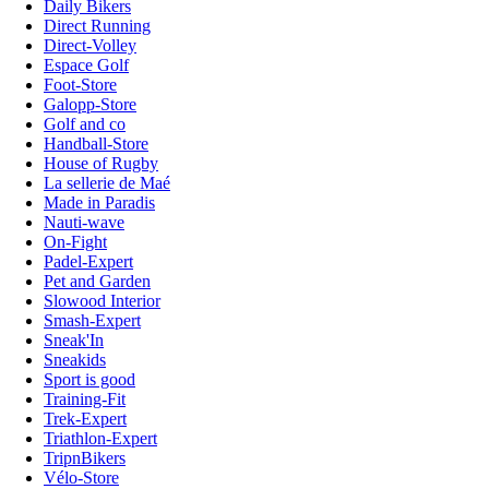
Daily Bikers
Direct Running
Direct-Volley
Espace Golf
Foot-Store
Galopp-Store
Golf and co
Handball-Store
House of Rugby
La sellerie de Maé
Made in Paradis
Nauti-wave
On-Fight
Padel-Expert
Pet and Garden
Slowood Interior
Smash-Expert
Sneak'In
Sneakids
Sport is good
Training-Fit
Trek-Expert
Triathlon-Expert
TripnBikers
Vélo-Store