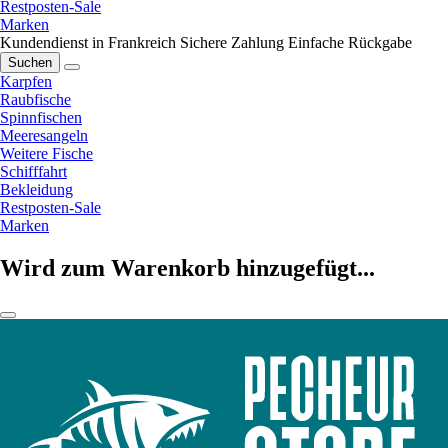
Restposten-Sale
Marken
Kundendienst in Frankreich
Sichere Zahlung
Einfache Rückgabe
Suchen
Karpfen
Raubfische
Spinnfischen
Meeresangeln
Weitere Fische
Schifffahrt
Bekleidung
Restposten-Sale
Marken
Wird zum Warenkorb hinzugefügt...