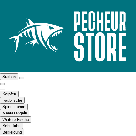
Suchen
Karpfen
Raubfische
Spinnfischen
Meeresangeln
Weitere Fische
Schifffahrt
Bekleidung