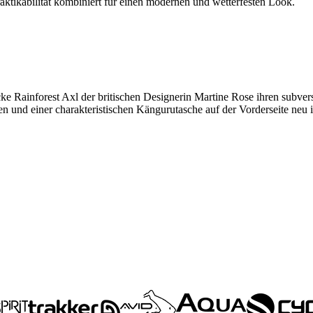
ktikabilität kombiniert für einen modernen und wetterfesten Look.
e Rainforest Axl der britischen Designerin Martine Rose ihren subvers
 und einer charakteristischen Kängurutasche auf der Vorderseite neu in