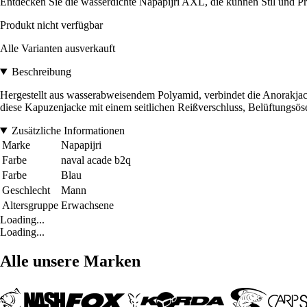
Entdecken Sie die wasserdichte Napapijri AXL, die kühnen Stil und Pra
Produkt nicht verfügbar
Alle Varianten ausverkauft
Beschreibung
Hergestellt aus wasserabweisendem Polyamid, verbindet die Anorakjack
diese Kapuzenjacke mit einem seitlichen Reißverschluss, Belüftungsösen
Zusätzliche Informationen
Marke
Napapijri
Farbe
naval acade b2q
Farbe
Blau
Geschlecht
Mann
Altersgruppe
Erwachsene
Loading...
Loading...
Alle unsere Marken