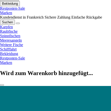
Bekleidung
Restposten-Sale
Marken
Kundendienst in Frankreich
Sichere Zahlung
Einfache Rückgabe
Suchen
Karpfen
Raubfische
Spinnfischen
Meeresangeln
Weitere Fische
Schifffahrt
Bekleidung
Restposten-Sale
Marken
Wird zum Warenkorb hinzugefügt...