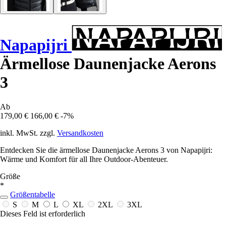
Napapijri
Ärmellose Daunenjacke Aerons
3
Ab
179,00 €
166,00 €
-7%
inkl. MwSt. zzgl.
Versandkosten
Entdecken Sie die ärmellose Daunenjacke Aerons 3 von Napapijri:
Wärme und Komfort für all Ihre Outdoor-Abenteuer.
Größe
*
Größentabelle
S
M
L
XL
2XL
3XL
Dieses Feld ist erforderlich