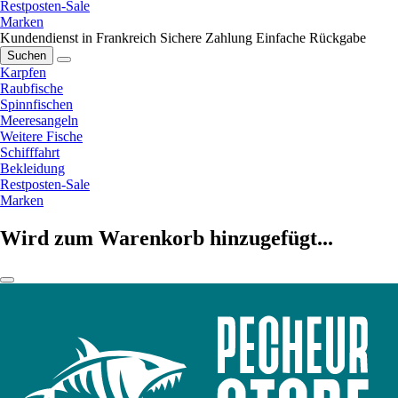
Restposten-Sale
Marken
Kundendienst in Frankreich
Sichere Zahlung
Einfache Rückgabe
Suchen
Karpfen
Raubfische
Spinnfischen
Meeresangeln
Weitere Fische
Schifffahrt
Bekleidung
Restposten-Sale
Marken
Wird zum Warenkorb hinzugefügt...