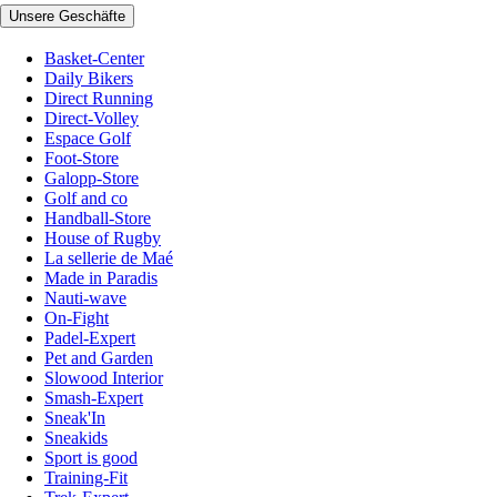
Unsere Geschäfte
Basket-Center
Daily Bikers
Direct Running
Direct-Volley
Espace Golf
Foot-Store
Galopp-Store
Golf and co
Handball-Store
House of Rugby
La sellerie de Maé
Made in Paradis
Nauti-wave
On-Fight
Padel-Expert
Pet and Garden
Slowood Interior
Smash-Expert
Sneak'In
Sneakids
Sport is good
Training-Fit