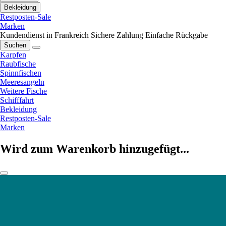
Bekleidung
Restposten-Sale
Marken
Kundendienst in Frankreich
Sichere Zahlung
Einfache Rückgabe
Suchen
Karpfen
Raubfische
Spinnfischen
Meeresangeln
Weitere Fische
Schifffahrt
Bekleidung
Restposten-Sale
Marken
Wird zum Warenkorb hinzugefügt...