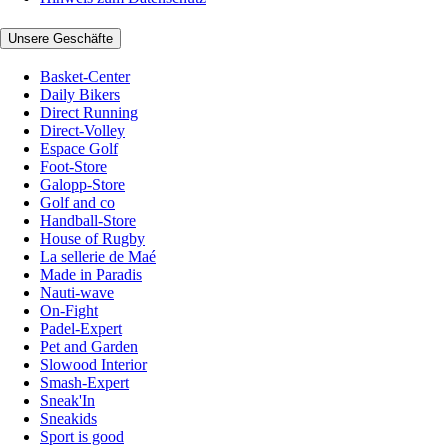
Unsere Geschäfte
Basket-Center
Daily Bikers
Direct Running
Direct-Volley
Espace Golf
Foot-Store
Galopp-Store
Golf and co
Handball-Store
House of Rugby
La sellerie de Maé
Made in Paradis
Nauti-wave
On-Fight
Padel-Expert
Pet and Garden
Slowood Interior
Smash-Expert
Sneak'In
Sneakids
Sport is good