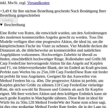
inkl. MwSt. zzgl.
Versandkosten
+3,49 €
für Ihre nächste Bestellung geschenkt
Nach Bestätigung Ihrer
Bestellung gutgeschrieben
Loading...
Beschreibung
Eine Reihe von Ruten, die entwickelt wurden, um den Anforderungen
des modernen kommerziellen Angelns gerecht zu werden. Tous Die
Modelle verfügen über eine progressive Aktion, die ideal ist, um die
kämpferischsten Fische ins Visier zu nehmen. Vier Modelle decken die
Distanzen ab, die üblicherweise an kommerziellen und natürlichen
Angelplätzen vorkommen. Hochwertiges Zubehör ist überall zu
finden, einschließlich hochwertiger Ringe, Rollenhalter und Griffe.9ft
Carp FeederEine hervorragende Aktion für das Angeln auf Karpfen
und F1, ein fehlerverzeihender Blank, der im Endteil an Kraft gewinnt.
Perfekt zum Werfen bis zu 25m.10ft Carp FeederDiese Rute mit feeder
ist perfekt für tous Angelarten. Geeignet für das Auswerfen von
Method Feedern bis ca. 40m. Die progressive Aktion ist perfekt, um
Karpfen gleicher Größe zu zähmen.11ft Carp FeederEine vielseitige
Rute, die sich sowohl für Brassen und Güstern als auch für Karpfen
eignet. Mit ihrer weichen Aktion und dem kräftigen Endstück kann sie
auch große Karpfen in Matchgröße zähmen. Diese Rute ist ideal für
Würfe bis zu 50m.12ft Method FeederWie der Name nom schon sagt,
ist dies eine großartige Method Feeder Rute feeder, die in der Lage ist,