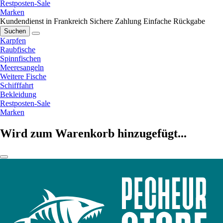
Restposten-Sale
Marken
Kundendienst in Frankreich
Sichere Zahlung
Einfache Rückgabe
Suchen
Karpfen
Raubfische
Spinnfischen
Meeresangeln
Weitere Fische
Schifffahrt
Bekleidung
Restposten-Sale
Marken
Wird zum Warenkorb hinzugefügt...