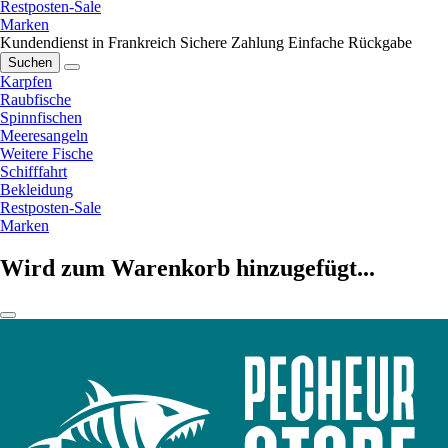
Restposten-Sale
Marken
Kundendienst in Frankreich
Sichere Zahlung
Einfache Rückgabe
Suchen
Karpfen
Raubfische
Spinnfischen
Meeresangeln
Weitere Fische
Schifffahrt
Bekleidung
Restposten-Sale
Marken
Wird zum Warenkorb hinzugefügt...