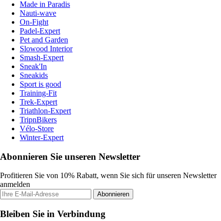
Made in Paradis
Nauti-wave
On-Fight
Padel-Expert
Pet and Garden
Slowood Interior
Smash-Expert
Sneak'In
Sneakids
Sport is good
Training-Fit
Trek-Expert
Triathlon-Expert
TripnBikers
Vélo-Store
Winter-Expert
Abonnieren Sie unseren Newsletter
Profitieren Sie von 10% Rabatt, wenn Sie sich für unseren Newsletter
anmelden
Abonnieren
Bleiben Sie in Verbindung