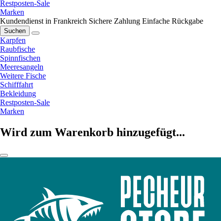
Restposten-Sale
Marken
Kundendienst in Frankreich
Sichere Zahlung
Einfache Rückgabe
Suchen
Karpfen
Raubfische
Spinnfischen
Meeresangeln
Weitere Fische
Schifffahrt
Bekleidung
Restposten-Sale
Marken
Wird zum Warenkorb hinzugefügt...