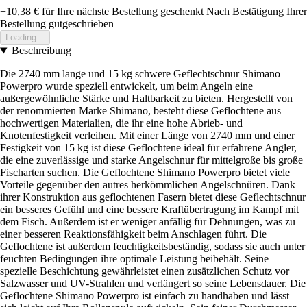
+10,38 €
für Ihre nächste Bestellung geschenkt
Nach Bestätigung Ihrer
Bestellung gutgeschrieben
Loading...
Beschreibung
Die 2740 mm lange und 15 kg schwere Geflechtschnur Shimano
Powerpro wurde speziell entwickelt, um beim Angeln eine
außergewöhnliche Stärke und Haltbarkeit zu bieten. Hergestellt von
der renommierten Marke Shimano, besteht diese Geflochtene aus
hochwertigen Materialien, die ihr eine hohe Abrieb- und
Knotenfestigkeit verleihen. Mit einer Länge von 2740 mm und einer
Festigkeit von 15 kg ist diese Geflochtene ideal für erfahrene Angler,
die eine zuverlässige und starke Angelschnur für mittelgroße bis große
Fischarten suchen. Die Geflochtene Shimano Powerpro bietet viele
Vorteile gegenüber den autres herkömmlichen Angelschnüren. Dank
ihrer Konstruktion aus geflochtenen Fasern bietet diese Geflechtschnur
ein besseres Gefühl und eine bessere Kraftübertragung im Kampf mit
dem Fisch. Außerdem ist er weniger anfällig für Dehnungen, was zu
einer besseren Reaktionsfähigkeit beim Anschlagen führt. Die
Geflochtene ist außerdem feuchtigkeitsbeständig, sodass sie auch unter
feuchten Bedingungen ihre optimale Leistung beibehält. Seine
spezielle Beschichtung gewährleistet einen zusätzlichen Schutz vor
Salzwasser und UV-Strahlen und verlängert so seine Lebensdauer. Die
Geflochtene Shimano Powerpro ist einfach zu handhaben und lässt