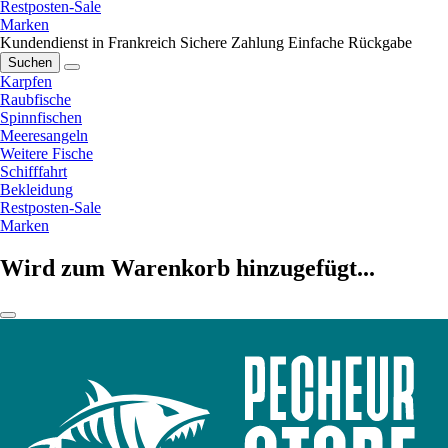
Restposten-Sale
Marken
Kundendienst in Frankreich
Sichere Zahlung
Einfache Rückgabe
Suchen
Karpfen
Raubfische
Spinnfischen
Meeresangeln
Weitere Fische
Schifffahrt
Bekleidung
Restposten-Sale
Marken
Wird zum Warenkorb hinzugefügt...