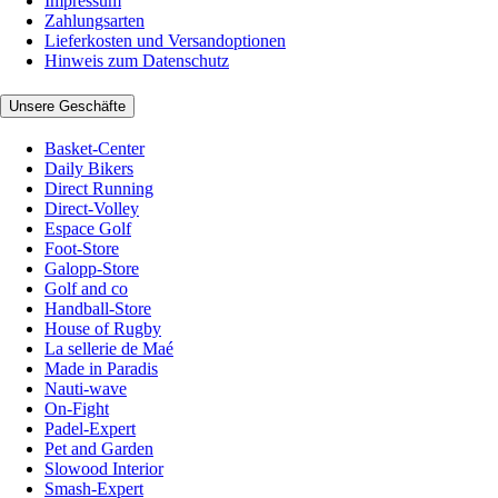
Impressum
Zahlungsarten
Lieferkosten und Versandoptionen
Hinweis zum Datenschutz
Unsere Geschäfte
Basket-Center
Daily Bikers
Direct Running
Direct-Volley
Espace Golf
Foot-Store
Galopp-Store
Golf and co
Handball-Store
House of Rugby
La sellerie de Maé
Made in Paradis
Nauti-wave
On-Fight
Padel-Expert
Pet and Garden
Slowood Interior
Smash-Expert