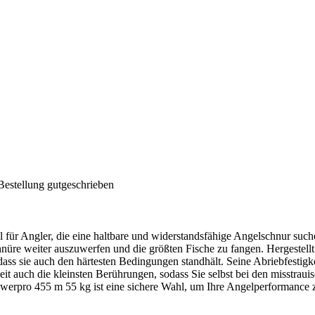
Bestellung gutgeschrieben
für Angler, die eine haltbare und widerstandsfähige Angelschnur such
hnüre weiter auszuwerfen und die größten Fische zu fangen. Hergestell
dass sie auch den härtesten Bedingungen standhält. Seine Abriebfestigk
t auch die kleinsten Berührungen, sodass Sie selbst bei den misstrauis
owerpro 455 m 55 kg ist eine sichere Wahl, um Ihre Angelperformance z