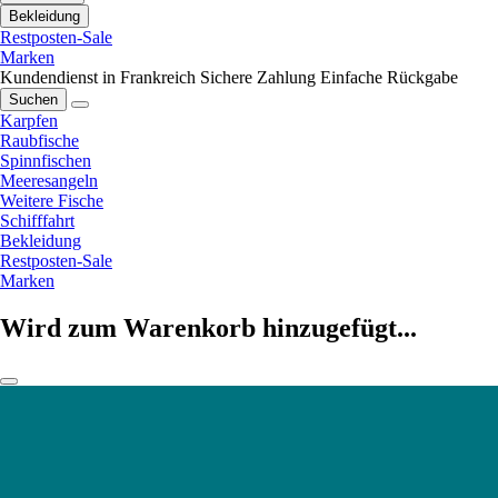
Bekleidung
Restposten-Sale
Marken
Kundendienst in Frankreich
Sichere Zahlung
Einfache Rückgabe
Suchen
Karpfen
Raubfische
Spinnfischen
Meeresangeln
Weitere Fische
Schifffahrt
Bekleidung
Restposten-Sale
Marken
Wird zum Warenkorb hinzugefügt...