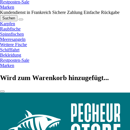
Restposten-Sale
Marken
Kundendienst in Frankreich
Sichere Zahlung
Einfache Rückgabe
Suchen
Karpfen
Raubfische
Spinnfischen
Meeresangeln
Weitere Fische
Schifffahrt
Bekleidung
Restposten-Sale
Marken
Wird zum Warenkorb hinzugefügt...