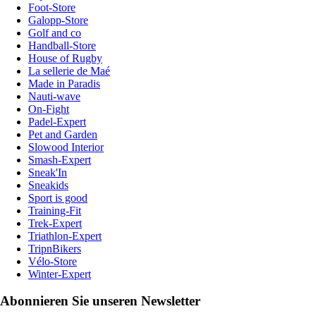
Foot-Store
Galopp-Store
Golf and co
Handball-Store
House of Rugby
La sellerie de Maé
Made in Paradis
Nauti-wave
On-Fight
Padel-Expert
Pet and Garden
Slowood Interior
Smash-Expert
Sneak'In
Sneakids
Sport is good
Training-Fit
Trek-Expert
Triathlon-Expert
TripnBikers
Vélo-Store
Winter-Expert
Abonnieren Sie unseren Newsletter