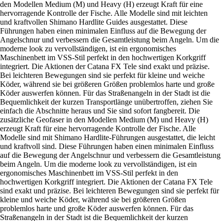
den Modellen Medium (M) und Heavy (H) erzeugt Kraft für eine
hervorragende Kontrolle der Fische. Alle Modelle sind mit leichten
und kraftvollen Shimano Hardlite Guides ausgestattet. Diese
Führungen haben einen minimalen Einfluss auf die Bewegung der
Angelschnur und verbessern die Gesamtleistung beim Angeln. Um die
moderne look zu vervollständigen, ist ein ergonomisches
Maschinenbett im VSS-Stil perfekt in den hochwertigen Korkgriff
integriert. Die Aktionen der Catana FX Tele sind exakt und präzise.
Bei leichteren Bewegungen sind sie perfekt für kleine und weiche
Köder, während sie bei größeren Größen problemlos harte und große
Köder auswerfen können. Für das Straßenangeln in der Stadt ist die
Bequemlichkeit der kurzen Transportlänge unübertroffen, ziehen Sie
einfach die Abschnitte heraus und Sie sind sofort fangbereit. Die
zusätzliche Geofaser in den Modellen Medium (M) und Heavy (H)
erzeugt Kraft für eine hervorragende Kontrolle der Fische. Alle
Modelle sind mit Shimano Hardlite-Führungen ausgestattet, die leicht
und kraftvoll sind. Diese Führungen haben einen minimalen Einfluss
auf die Bewegung der Angelschnur und verbessern die Gesamtleistung
beim Angeln. Um die moderne look zu vervollständigen, ist ein
ergonomisches Maschinenbett im VSS-Stil perfekt in den
hochwertigen Korkgriff integriert. Die Aktionen der Catana FX Tele
sind exakt und präzise. Bei leichteren Bewegungen sind sie perfekt für
kleine und weiche Köder, während sie bei größeren Größen
problemlos harte und große Köder auswerfen können. Für das
Straßenangeln in der Stadt ist die Bequemlichkeit der kurzen