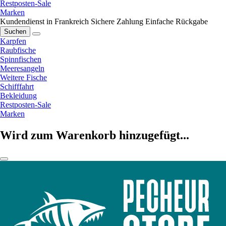
Restposten-Sale
Marken
Kundendienst in Frankreich
Sichere Zahlung
Einfache Rückgabe
Suchen
Karpfen
Raubfische
Spinnfischen
Meeresangeln
Weitere Fische
Schifffahrt
Bekleidung
Restposten-Sale
Marken
Wird zum Warenkorb hinzugefügt...