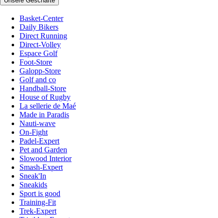
Unsere Geschäfte
Basket-Center
Daily Bikers
Direct Running
Direct-Volley
Espace Golf
Foot-Store
Galopp-Store
Golf and co
Handball-Store
House of Rugby
La sellerie de Maé
Made in Paradis
Nauti-wave
On-Fight
Padel-Expert
Pet and Garden
Slowood Interior
Smash-Expert
Sneak'In
Sneakids
Sport is good
Training-Fit
Trek-Expert