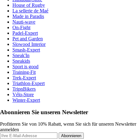
House of Rugby
La sellerie de Maé
Made in Paradis
Nauti-wave
On-Fight
Padel-Expert
Pet and Garden
Slowood Interior
Smash-Expert
Sneak'In
Sneakids
Sport is good
Training-Fit
Trek-Expert
Triathlon-Expert
TripnBikers
Vélo-Store
Winter-Expert
Abonnieren Sie unseren Newsletter
Profitieren Sie von 10% Rabatt, wenn Sie sich für unseren Newsletter
anmelden
Abonnieren