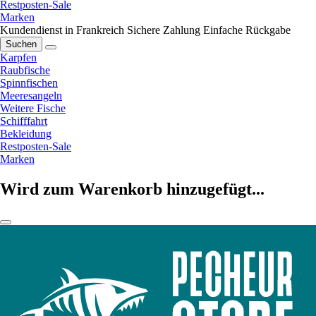
Restposten-Sale
Marken
Kundendienst in Frankreich
Sichere Zahlung
Einfache Rückgabe
Suchen
Karpfen
Raubfische
Spinnfischen
Meeresangeln
Weitere Fische
Schifffahrt
Bekleidung
Restposten-Sale
Marken
Wird zum Warenkorb hinzugefügt...