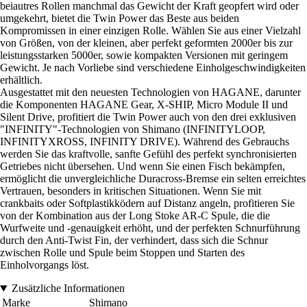
beiautres Rollen manchmal das Gewicht der Kraft geopfert wird oder
umgekehrt, bietet die Twin Power das Beste aus beiden
Kompromissen in einer einzigen Rolle. Wählen Sie aus einer Vielzahl
von Größen, von der kleinen, aber perfekt geformten 2000er bis zur
leistungsstarken 5000er, sowie kompakten Versionen mit geringem
Gewicht. Je nach Vorliebe sind verschiedene Einholgeschwindigkeiten
erhältlich.
Ausgestattet mit den neuesten Technologien von HAGANE, darunter
die Komponenten HAGANE Gear, X-SHIP, Micro Module II und
Silent Drive, profitiert die Twin Power auch von den drei exklusiven
"INFINITY"-Technologien von Shimano (INFINITYLOOP,
INFINITYXROSS, INFINITY DRIVE). Während des Gebrauchs
werden Sie das kraftvolle, sanfte Gefühl des perfekt synchronisierten
Getriebes nicht übersehen. Und wenn Sie einen Fisch bekämpfen,
ermöglicht die unvergleichliche Duracross-Bremse ein selten erreichtes
Vertrauen, besonders in kritischen Situationen. Wenn Sie mit
crankbaits oder Softplastikködern auf Distanz angeln, profitieren Sie
von der Kombination aus der Long Stoke AR-C Spule, die die
Wurfweite und -genauigkeit erhöht, und der perfekten Schnurführung
durch den Anti-Twist Fin, der verhindert, dass sich die Schnur
zwischen Rolle und Spule beim Stoppen und Starten des
Einholvorgangs löst.
Zusätzliche Informationen
Marke
Shimano