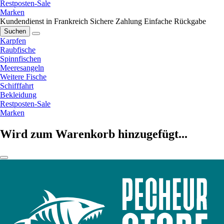
Restposten-Sale
Marken
Kundendienst in Frankreich
Sichere Zahlung
Einfache Rückgabe
Suchen
Karpfen
Raubfische
Spinnfischen
Meeresangeln
Weitere Fische
Schifffahrt
Bekleidung
Restposten-Sale
Marken
Wird zum Warenkorb hinzugefügt...