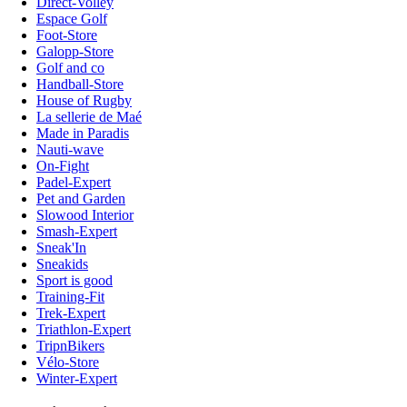
Direct-Volley
Espace Golf
Foot-Store
Galopp-Store
Golf and co
Handball-Store
House of Rugby
La sellerie de Maé
Made in Paradis
Nauti-wave
On-Fight
Padel-Expert
Pet and Garden
Slowood Interior
Smash-Expert
Sneak'In
Sneakids
Sport is good
Training-Fit
Trek-Expert
Triathlon-Expert
TripnBikers
Vélo-Store
Winter-Expert