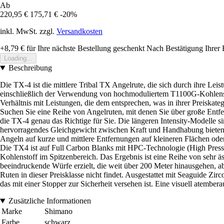
Ab
220,95 €
175,71 €
-20%
inkl. MwSt. zzgl.
Versandkosten
+8,79 €
für Ihre nächste Bestellung geschenkt
Nach Bestätigung Ihrer 
Loading...
Beschreibung
Die TX-4 ist die mittlere Tribal TX Angelrute, die sich durch ihre Le
einschließlich der Verwendung von hochmoduliertem T1100G-Kohlensto
Verhältnis mit Leistungen, die dem entsprechen, was in ihrer Preiskatego
Suchen Sie eine Reihe von Angelruten, mit denen Sie über große Entfe
die TX-4 genau das Richtige für Sie. Die längeren Intensity-Modelle s
hervorragendes Gleichgewicht zwischen Kraft und Handhabung bieten. Un
Angeln auf kurze und mittlere Entfernungen auf kleineren Flächen oder
Die TX4 ist auf Full Carbon Blanks mit HPC-Technologie (High Press
Kohlenstoff im Spitzenbereich. Das Ergebnis ist eine Reihe von sehr ä
beeindruckende Würfe erzielt, die weit über 200 Meter hinausgehen, ab
Ruten in dieser Preisklasse nicht findet. Ausgestattet mit Seaguide 
das mit einer Stopper zur Sicherheit versehen ist. Eine visuell atembe
Zusätzliche Informationen
Marke
Shimano
Farbe
schwarz