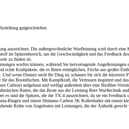
Bestellung gutgeschrieben
istung auszeichnet. Die außergewöhnliche Wurfleistung wird durch eine 
ff im Spitzenbereich, um die Geschwindigkeit und das Feedback des 
rie zu finden ist.
rnungen werfen können, während Sie hervorragende Angelleistungen erzi
ind echte Kraftpakete, die es Ihnen ermöglichen, Fische aus großer En
d wenn Distanz nicht Ihr Ding ist, schauen Sie sich die kürzeren 9' (
 für das Bootsfischen. Mit Kampfkraft, die Vertrauen inspiriert und da
ure Carbon) aufgebaut und verfügt außerdem über eine Biofibre-Vers
sthetischen Ruten, die das Beste aus der Leistung Ihrer Wurftechnik u
er es sind die Spitzen, die die TX-4 auszeichnen, da sie ein Feedback
Zirconia-Ringen und einem Shimano Carbon 3K Rollenhalter mit einem k
raubende Reihe von Angelruten mit Leistungen, die der Ästhetik gerecht