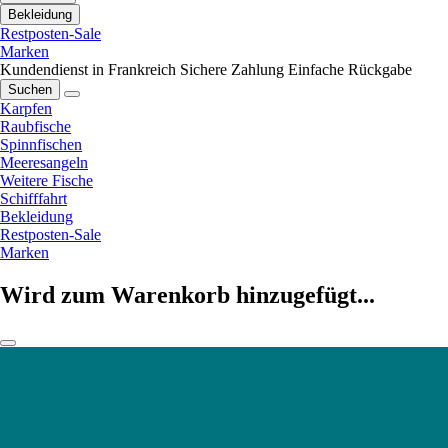
Bekleidung
Restposten-Sale
Marken
Kundendienst in Frankreich
Sichere Zahlung
Einfache Rückgabe
Suchen
Karpfen
Raubfische
Spinnfischen
Meeresangeln
Weitere Fische
Schifffahrt
Bekleidung
Restposten-Sale
Marken
Wird zum Warenkorb hinzugefügt...