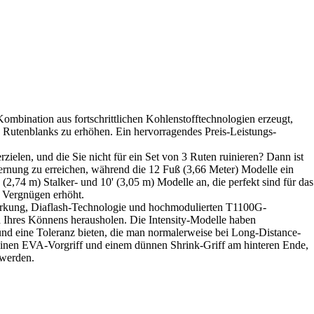
Kombination aus fortschrittlichen Kohlenstofftechnologien erzeugt,
Rutenblanks zu erhöhen. Ein hervorragendes Preis-Leistungs-
elen, und die Sie nicht für ein Set von 3 Ruten ruinieren? Dann ist
tfernung zu erreichen, während die 12 Fuß (3,66 Meter) Modelle ein
2,74 m) Stalker- und 10' (3,05 m) Modelle an, die perfekt sind für das
s Vergnügen erhöht.
tärkung, Diaflash-Technologie und hochmodulierten T1100G-
nd Ihres Könnens herausholen. Die Intensity-Modelle haben
 und eine Toleranz bieten, die man normalerweise bei Long-Distance-
leinen EVA-Vorgriff und einem dünnen Shrink-Griff am hinteren Ende,
 werden.