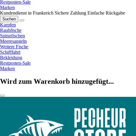
Restposten-Sale
Marken
Kundendienst in Frankreich
Sichere Zahlung
Einfache Rückgabe
Suchen
Karpfen
Raubfische
Spinnfischen
Meeresangeln
Weitere Fische
Schifffahrt
Bekleidung
Restposten-Sale
Marken
Wird zum Warenkorb hinzugefügt...