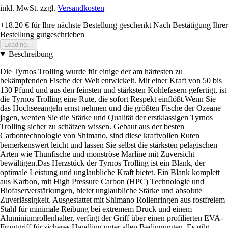
inkl. MwSt. zzgl.
Versandkosten
+18,20 €
für Ihre nächste Bestellung geschenkt
Nach Bestätigung Ihrer
Bestellung gutgeschrieben
Loading...
Beschreibung
Die Tyrnos Trolling wurde für einige der am härtesten zu
bekämpfenden Fische der Welt entwickelt. Mit einer Kraft von 50 bis
130 Pfund und aus den feinsten und stärksten Kohlefasern gefertigt, ist
die Tyrnos Trolling eine Rute, die sofort Respekt einflößt.Wenn Sie
das Hochseeangeln ernst nehmen und die größten Fische der Ozeane
jagen, werden Sie die Stärke und Qualität der erstklassigen Tyrnos
Trolling sicher zu schätzen wissen. Gebaut aus der besten
Carbontechnologie von Shimano, sind diese kraftvollen Ruten
bemerkenswert leicht und lassen Sie selbst die stärksten pelagischen
Arten wie Thunfische und monströse Marline mit Zuversicht
bewältigen.Das Herzstück der Tyrnos Trolling ist ein Blank, der
optimale Leistung und unglaubliche Kraft bietet. Ein Blank komplett
aus Karbon, mit High Pressure Carbon (HPC) Technologie und
Biofaserverstärkungen, bietet unglaubliche Stärke und absolute
Zuverlässigkeit. Ausgestattet mit Shimano Rollenringen aus rostfreiem
Stahl für minimale Reibung bei extremem Druck und einem
Aluminiumrollenhalter, verfügt der Griff über einen profilierten EVA-
Frontgriff für sicheres Handling unter allen Bedingungen. Es gibt