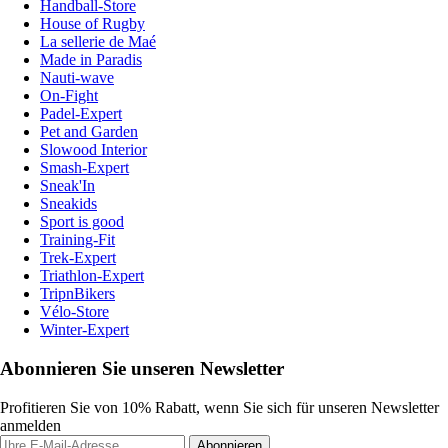
Handball-Store
House of Rugby
La sellerie de Maé
Made in Paradis
Nauti-wave
On-Fight
Padel-Expert
Pet and Garden
Slowood Interior
Smash-Expert
Sneak'In
Sneakids
Sport is good
Training-Fit
Trek-Expert
Triathlon-Expert
TripnBikers
Vélo-Store
Winter-Expert
Abonnieren Sie unseren Newsletter
Profitieren Sie von 10% Rabatt, wenn Sie sich für unseren Newsletter
anmelden
Abonnieren