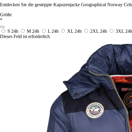
Entdecken Sie die gesteppte Kapuzenjacke Geographical Norway Celi
Größe
*
S
24h
M
24h
L
24h
XL
24h
2XL
24h
3XL
24
Dieses Feld ist erforderlich