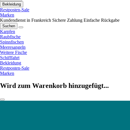
Bekleidung
Restposten-Sale
Marken
Kundendienst in Frankreich
Sichere Zahlung
Einfache Rückgabe
Suchen
Karpfen
Raubfische
Spinnfischen
Meeresangeln
Weitere Fische
Schifffahrt
Bekleidung
Restposten-Sale
Marken
Wird zum Warenkorb hinzugefügt...