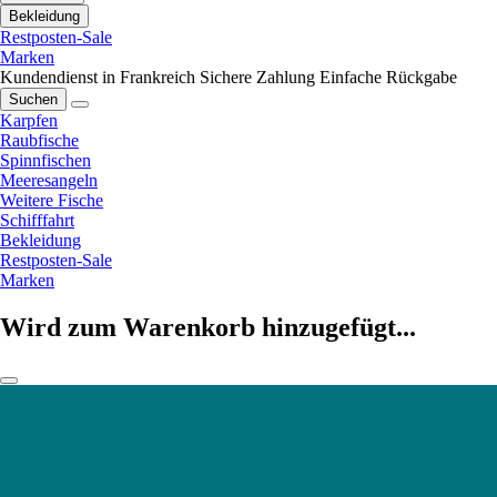
Bekleidung
Restposten-Sale
Marken
Kundendienst in Frankreich
Sichere Zahlung
Einfache Rückgabe
Suchen
Karpfen
Raubfische
Spinnfischen
Meeresangeln
Weitere Fische
Schifffahrt
Bekleidung
Restposten-Sale
Marken
Wird zum Warenkorb hinzugefügt...