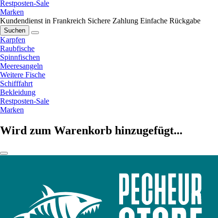
Restposten-Sale
Marken
Kundendienst in Frankreich
Sichere Zahlung
Einfache Rückgabe
Suchen
Karpfen
Raubfische
Spinnfischen
Meeresangeln
Weitere Fische
Schifffahrt
Bekleidung
Restposten-Sale
Marken
Wird zum Warenkorb hinzugefügt...