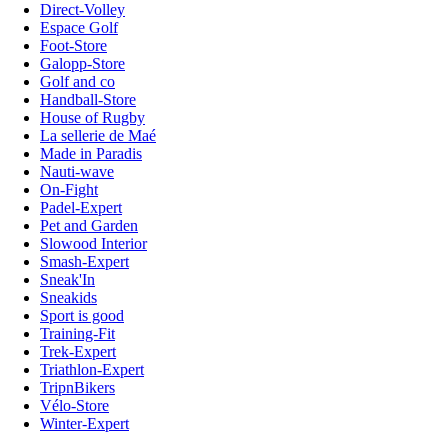
Direct-Volley
Espace Golf
Foot-Store
Galopp-Store
Golf and co
Handball-Store
House of Rugby
La sellerie de Maé
Made in Paradis
Nauti-wave
On-Fight
Padel-Expert
Pet and Garden
Slowood Interior
Smash-Expert
Sneak'In
Sneakids
Sport is good
Training-Fit
Trek-Expert
Triathlon-Expert
TripnBikers
Vélo-Store
Winter-Expert