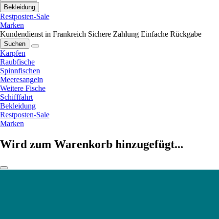
Bekleidung
Restposten-Sale
Marken
Kundendienst in Frankreich
Sichere Zahlung
Einfache Rückgabe
Suchen
Karpfen
Raubfische
Spinnfischen
Meeresangeln
Weitere Fische
Schifffahrt
Bekleidung
Restposten-Sale
Marken
Wird zum Warenkorb hinzugefügt...