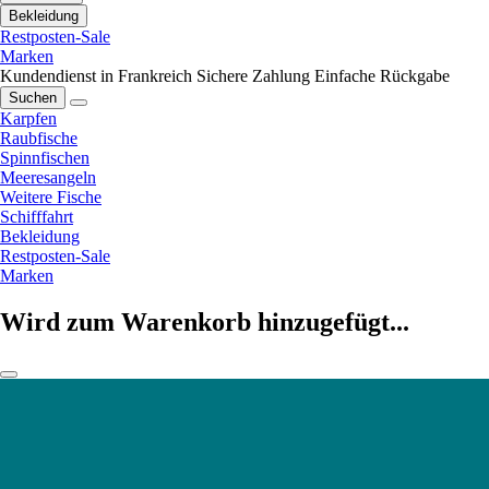
Bekleidung
Restposten-Sale
Marken
Kundendienst in Frankreich
Sichere Zahlung
Einfache Rückgabe
Suchen
Karpfen
Raubfische
Spinnfischen
Meeresangeln
Weitere Fische
Schifffahrt
Bekleidung
Restposten-Sale
Marken
Wird zum Warenkorb hinzugefügt...