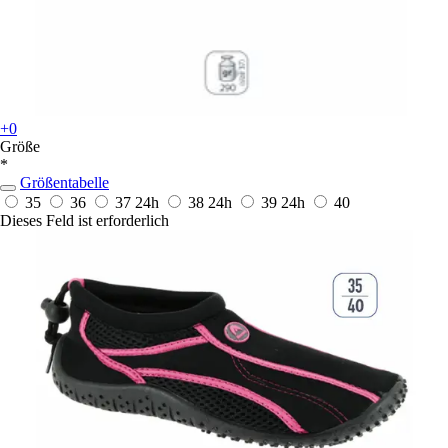
+0
Größe
*
Größentabelle
35
36
37
24h
38
24h
39
24h
40
Dieses Feld ist erforderlich