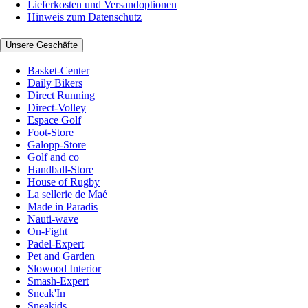
Lieferkosten und Versandoptionen
Hinweis zum Datenschutz
Unsere Geschäfte
Basket-Center
Daily Bikers
Direct Running
Direct-Volley
Espace Golf
Foot-Store
Galopp-Store
Golf and co
Handball-Store
House of Rugby
La sellerie de Maé
Made in Paradis
Nauti-wave
On-Fight
Padel-Expert
Pet and Garden
Slowood Interior
Smash-Expert
Sneak'In
Sneakids