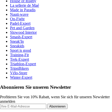
House of Rugby
La sellerie de Maé
Made in Paradis
Nauti-wave
On-Fight
Padel-Expert
Pet and Garden
Slowood Interior
Smash-Expert
Sneak'In
Sneakids
Sport is good
Training-Fit
Trek-Expert
Triathlon-Expert
TripnBikers
Vélo-Store
Winter-Expert
Abonnieren Sie unseren Newsletter
Profitieren Sie von 10% Rabatt, wenn Sie sich für unseren Newsletter
anmelden
Abonnieren