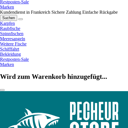
Restposten-Sale
Marken
Kundendienst in Frankreich
Sichere Zahlung
Einfache Rückgabe
Suchen
Karpfen
Raubfische
Spinnfischen
Meeresangeln
Weitere Fische
Schifffahrt
Bekleidung
Restposten-Sale
Marken
Wird zum Warenkorb hinzugefügt...