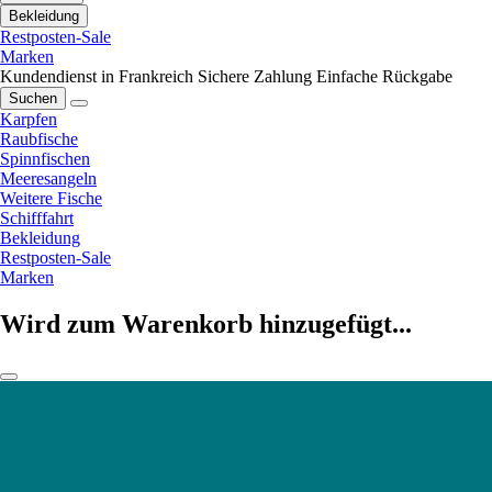
Bekleidung
Restposten-Sale
Marken
Kundendienst in Frankreich
Sichere Zahlung
Einfache Rückgabe
Suchen
Karpfen
Raubfische
Spinnfischen
Meeresangeln
Weitere Fische
Schifffahrt
Bekleidung
Restposten-Sale
Marken
Wird zum Warenkorb hinzugefügt...