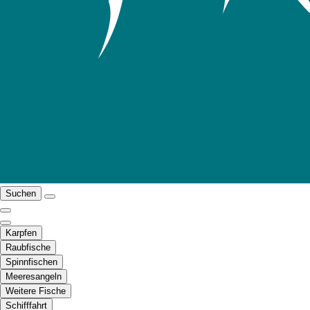
Suchen
Karpfen
Raubfische
Spinnfischen
Meeresangeln
Weitere Fische
Schifffahrt