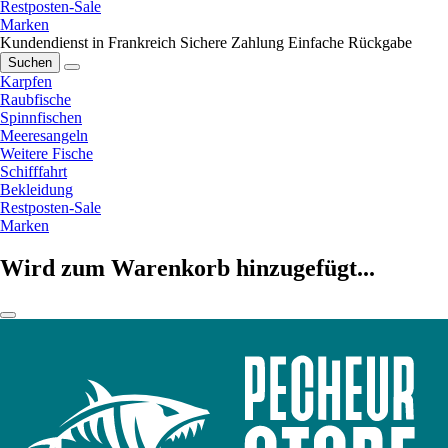
Restposten-Sale
Marken
Kundendienst in Frankreich
Sichere Zahlung
Einfache Rückgabe
Suchen
Karpfen
Raubfische
Spinnfischen
Meeresangeln
Weitere Fische
Schifffahrt
Bekleidung
Restposten-Sale
Marken
Wird zum Warenkorb hinzugefügt...