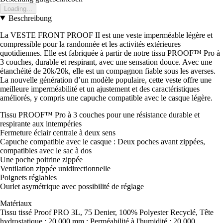
Loading...
Beschreibung
La VESTE FRONT PROOF II est une veste imperméable légère et
compressible pour la randonnée et les activités extérieures
quotidiennes. Elle est fabriquée à partir de notre tissu PROOF™ Pro à
3 couches, durable et respirant, avec une sensation douce. Avec une
étanchéité de 20k/20k, elle est un compagnon fiable sous les averses.
La nouvelle génération d’un modèle populaire, cette veste offre une
meilleure imperméabilité et un ajustement et des caractéristiques
améliorés, y compris une capuche compatible avec le casque légère.
Tissu PROOF™ Pro à 3 couches pour une résistance durable et
respirante aux intempéries
Fermeture éclair centrale à deux sens
Capuche compatible avec le casque : Deux poches avant zippées,
compatibles avec le sac à dos
Une poche poitrine zippée
Ventilation zippée unidirectionnelle
Poignets réglables
Ourlet asymétrique avec possibilité de réglage
Matériaux
Tissu tissé Proof PRO 3L, 75 Denier, 100% Polyester Recyclé, Tête
hydrostatique : 20 000 mm ; Perméabilité à l'humidité : 20 000