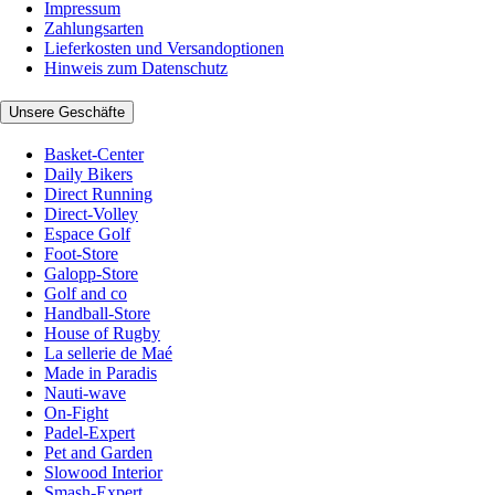
Impressum
Zahlungsarten
Lieferkosten und Versandoptionen
Hinweis zum Datenschutz
Unsere Geschäfte
Basket-Center
Daily Bikers
Direct Running
Direct-Volley
Espace Golf
Foot-Store
Galopp-Store
Golf and co
Handball-Store
House of Rugby
La sellerie de Maé
Made in Paradis
Nauti-wave
On-Fight
Padel-Expert
Pet and Garden
Slowood Interior
Smash-Expert