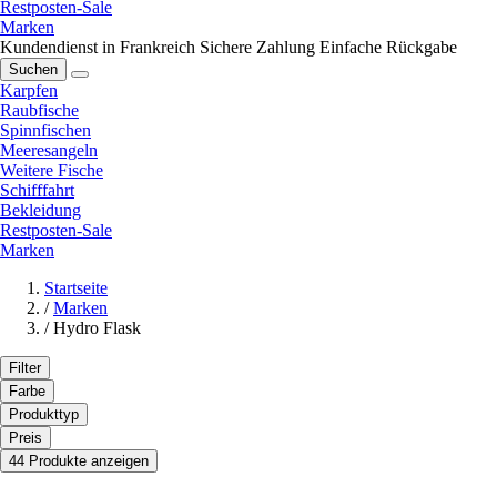
Restposten-Sale
Marken
Kundendienst in Frankreich
Sichere Zahlung
Einfache Rückgabe
Suchen
Karpfen
Raubfische
Spinnfischen
Meeresangeln
Weitere Fische
Schifffahrt
Bekleidung
Restposten-Sale
Marken
Startseite
/
Marken
/
Hydro Flask
Filter
Farbe
Produkttyp
Preis
44 Produkte anzeigen