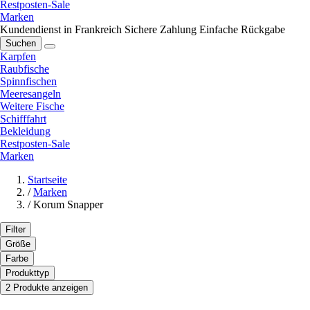
Restposten-Sale
Marken
Kundendienst in Frankreich
Sichere Zahlung
Einfache Rückgabe
Suchen
Karpfen
Raubfische
Spinnfischen
Meeresangeln
Weitere Fische
Schifffahrt
Bekleidung
Restposten-Sale
Marken
Startseite
/
Marken
/
Korum Snapper
Filter
Größe
Farbe
Produkttyp
2 Produkte anzeigen