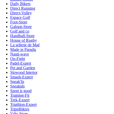
Daily Bikers
Direct Running
Direct-Volley
Espace Golf
Foot-Store
Galopp-Store
Golf and co
Handball-Store
House of Rugby
La sellerie de Maé
Made in Paradis
Nauti-wave
On-Fight
Padel-Expert
Pet and Garden
Slowood Interior
Smash-Expert
Sneak'In
Sneakids
Sport is good
Training-Fit
Trek-Expert
Triathlon-Expert
TripnBikers
Vélo-Store