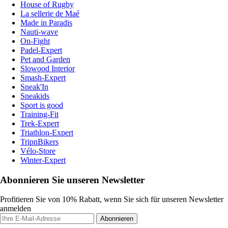
House of Rugby
La sellerie de Maé
Made in Paradis
Nauti-wave
On-Fight
Padel-Expert
Pet and Garden
Slowood Interior
Smash-Expert
Sneak'In
Sneakids
Sport is good
Training-Fit
Trek-Expert
Triathlon-Expert
TripnBikers
Vélo-Store
Winter-Expert
Abonnieren Sie unseren Newsletter
Profitieren Sie von 10% Rabatt, wenn Sie sich für unseren Newsletter
anmelden
Abonnieren