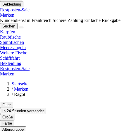
Bekleidung
Restposten-Sale
Marken
Kundendienst in Frankreich
Sichere Zahlung
Einfache Rückgabe
Suchen
Karpfen
Raubfische
Spinnfischen
Meeresangeln
Weitere Fische
Schifffahrt
Bekleidung
Restposten-Sale
Marken
Startseite
/
Marken
/
Ragot
Filter
In 24 Stunden versendet
Größe
Farbe
Altersgruppe