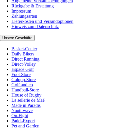
Allgemeine Verkaufsbedingungen
Rückgabe & Erstattung
Impressum
Zahlungsarten
Lieferkosten und Versandoptionen
Hinweis zum Datenschutz
Unsere Geschäfte
Basket-Center
Daily Bikers
Direct Running
Direct-Volley
Espace Golf
Foot-Store
Galopp-Store
Golf and co
Handball-Store
House of Rugby
La sellerie de Maé
Made in Paradis
Nauti-wave
On-Fight
Padel-Expert
Pet and Garden