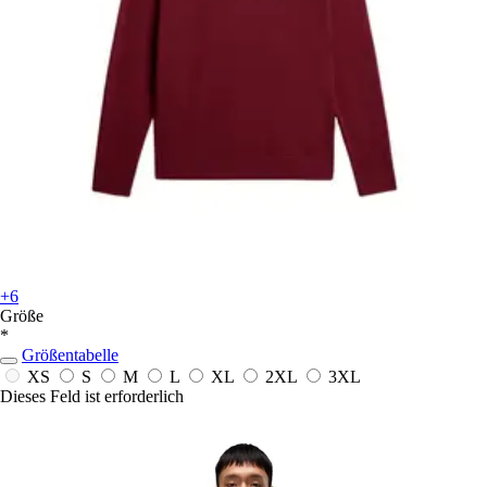
+6
Größe
*
Größentabelle
XS
S
M
L
XL
2XL
3XL
Dieses Feld ist erforderlich