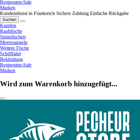
Restposten-Sale
Marken
Kundendienst in Frankreich
Sichere Zahlung
Einfache Rückgabe
Suchen
Karpfen
Raubfische
Spinnfischen
Meeresangeln
Weitere Fische
Schifffahrt
Bekleidung
Restposten-Sale
Marken
Wird zum Warenkorb hinzugefügt...