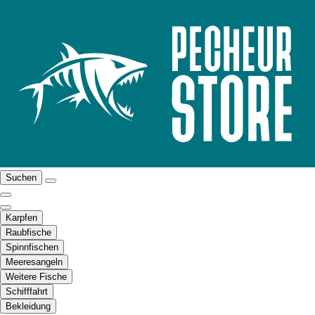
Suchen
Karpfen
Raubfische
Spinnfischen
Meeresangeln
Weitere Fische
Schifffahrt
Bekleidung