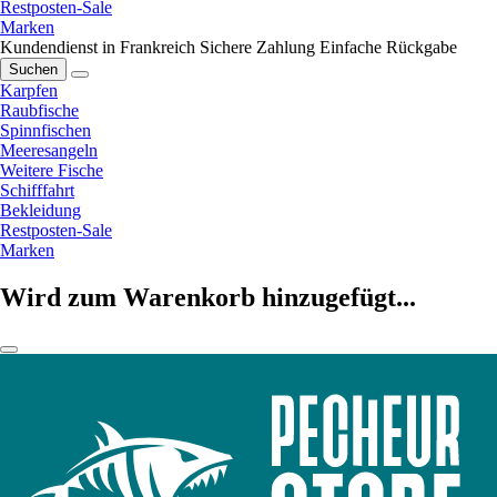
Restposten-Sale
Marken
Kundendienst in Frankreich
Sichere Zahlung
Einfache Rückgabe
Suchen
Karpfen
Raubfische
Spinnfischen
Meeresangeln
Weitere Fische
Schifffahrt
Bekleidung
Restposten-Sale
Marken
Wird zum Warenkorb hinzugefügt...