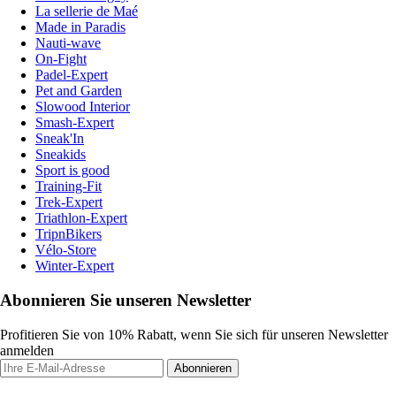
La sellerie de Maé
Made in Paradis
Nauti-wave
On-Fight
Padel-Expert
Pet and Garden
Slowood Interior
Smash-Expert
Sneak'In
Sneakids
Sport is good
Training-Fit
Trek-Expert
Triathlon-Expert
TripnBikers
Vélo-Store
Winter-Expert
Abonnieren Sie unseren Newsletter
Profitieren Sie von 10% Rabatt, wenn Sie sich für unseren Newsletter
anmelden
Abonnieren