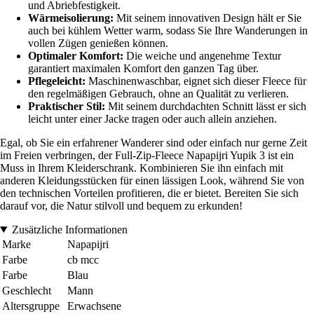
und Abriebfestigkeit.
Wärmeisolierung:
Mit seinem innovativen Design hält er Sie
auch bei kühlem Wetter warm, sodass Sie Ihre Wanderungen in
vollen Zügen genießen können.
Optimaler Komfort:
Die weiche und angenehme Textur
garantiert maximalen Komfort den ganzen Tag über.
Pflegeleicht:
Maschinenwaschbar, eignet sich dieser Fleece für
den regelmäßigen Gebrauch, ohne an Qualität zu verlieren.
Praktischer Stil:
Mit seinem durchdachten Schnitt lässt er sich
leicht unter einer Jacke tragen oder auch allein anziehen.
Egal, ob Sie ein erfahrener Wanderer sind oder einfach nur gerne Zeit
im Freien verbringen, der Full-Zip-Fleece Napapijri Yupik 3 ist ein
Muss in Ihrem Kleiderschrank. Kombinieren Sie ihn einfach mit
anderen Kleidungsstücken für einen lässigen Look, während Sie von
den technischen Vorteilen profitieren, die er bietet. Bereiten Sie sich
darauf vor, die Natur stilvoll und bequem zu erkunden!
Zusätzliche Informationen
Marke
Napapijri
Farbe
cb mcc
Farbe
Blau
Geschlecht
Mann
Altersgruppe
Erwachsene