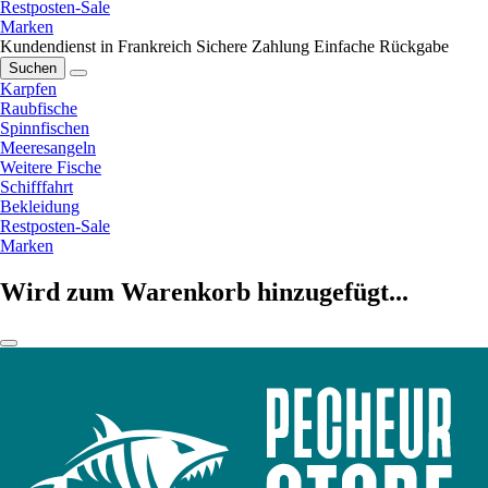
Restposten-Sale
Marken
Kundendienst in Frankreich
Sichere Zahlung
Einfache Rückgabe
Suchen
Karpfen
Raubfische
Spinnfischen
Meeresangeln
Weitere Fische
Schifffahrt
Bekleidung
Restposten-Sale
Marken
Wird zum Warenkorb hinzugefügt...