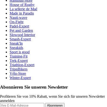
Handball-Store
House of Rugby
La sellerie de Maé
Made in Paradis
Nauti-wave
On-Fight
Padel-Expert
Pet and Garden
Slowood Interior
Smash-Expert
Sneak'In
Sneakids
Sport is good
Training-Fit
Trek-Expert
Triathlon-Expert
TripnBikers
Vélo-Store
Winter-Expert
Abonnieren Sie unseren Newsletter
Profitieren Sie von 10% Rabatt, wenn Sie sich für unseren Newsletter
anmelden
Abonnieren