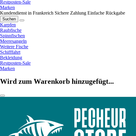
Restposten-Sale
Marken
Kundendienst in Frankreich
Sichere Zahlung
Einfache Rückgabe
Suchen
Karpfen
Raubfische
Spinnfischen
Meeresangeln
Weitere Fische
Schifffahrt
Bekleidung
Restposten-Sale
Marken
Wird zum Warenkorb hinzugefügt...