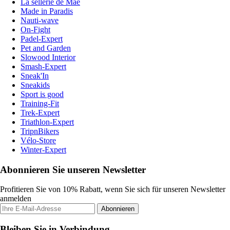
La sellerie de Maé
Made in Paradis
Nauti-wave
On-Fight
Padel-Expert
Pet and Garden
Slowood Interior
Smash-Expert
Sneak'In
Sneakids
Sport is good
Training-Fit
Trek-Expert
Triathlon-Expert
TripnBikers
Vélo-Store
Winter-Expert
Abonnieren Sie unseren Newsletter
Profitieren Sie von 10% Rabatt, wenn Sie sich für unseren Newsletter
anmelden
Abonnieren
Bleiben Sie in Verbindung